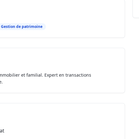
Gestion de patrimoine
mmobilier et familial. Expert en transactions
e.
at