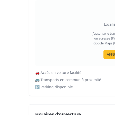
Locali
J'autorise le tr
mon adresse IP) 
Google Maps (US
AFFI
🚗
Accès en voiture facilité
🚌
Transports en commun à proximité
🅿️
Parking disponible
Horaires d'ouverture