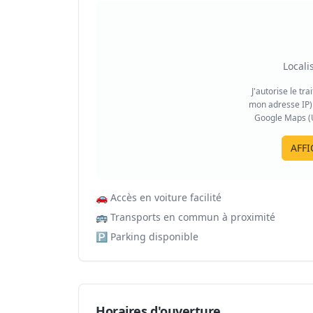
Locali
J'autorise le tr
mon adresse IP) 
Google Maps (US
AFFI
🚗
Accès en voiture facilité
🚌
Transports en commun à proximité
🅿️
Parking disponible
Horaires d'ouverture