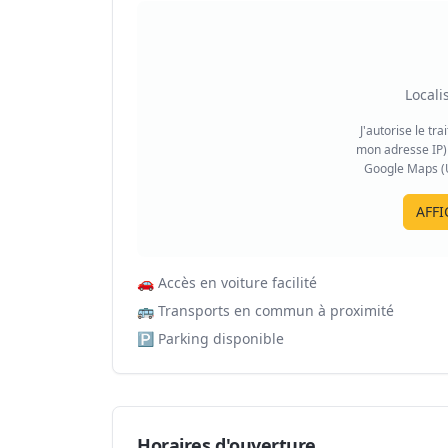
Locali
J'autorise le tr
mon adresse IP) 
Google Maps (US
AFFI
🚗
Accès en voiture facilité
🚌
Transports en commun à proximité
🅿️
Parking disponible
Horaires d'ouverture