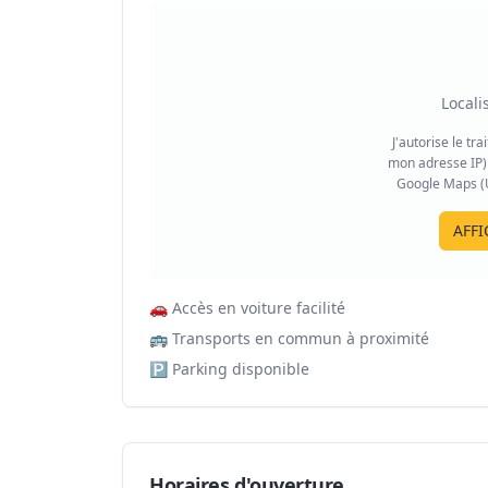
Locali
J'autorise le tr
mon adresse IP) 
Google Maps (US
AFFI
🚗
Accès en voiture facilité
🚌
Transports en commun à proximité
🅿️
Parking disponible
Horaires d'ouverture