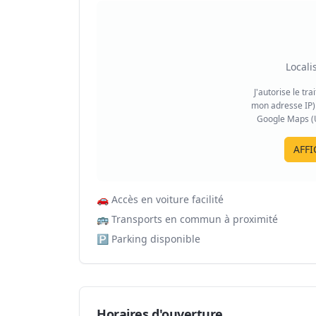
Locali
J'autorise le tr
mon adresse IP) 
Google Maps (US
AFFI
🚗
Accès en voiture facilité
🚌
Transports en commun à proximité
🅿️
Parking disponible
Horaires d'ouverture