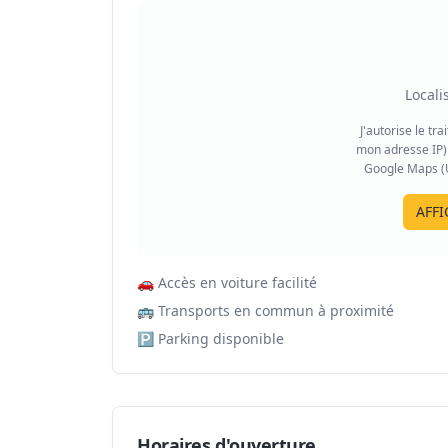
Locali
J'autorise le tr
mon adresse IP) 
Google Maps (US
AFFI
🚗
Accès en voiture facilité
🚌
Transports en commun à proximité
🅿️
Parking disponible
Horaires d'ouverture