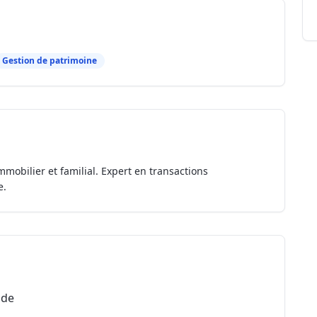
Gestion de patrimoine
mmobilier et familial. Expert en transactions
e.
ude