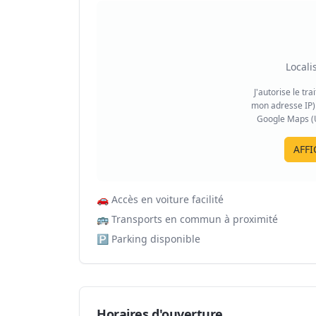
Locali
J'autorise le tr
mon adresse IP) 
Google Maps (US
AFFI
🚗
Accès en voiture facilité
🚌
Transports en commun à proximité
🅿️
Parking disponible
Horaires d'ouverture