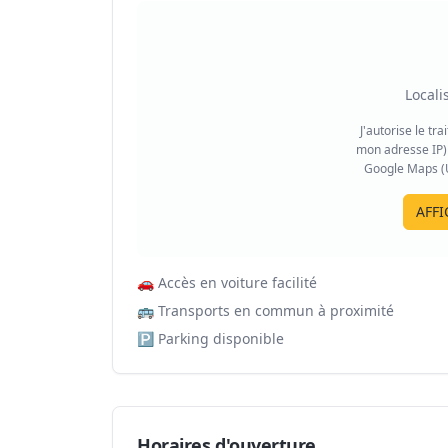
Locali
J'autorise le tr
mon adresse IP) 
Google Maps (US
AFFI
🚗
Accès en voiture facilité
🚌
Transports en commun à proximité
🅿️
Parking disponible
Horaires d'ouverture