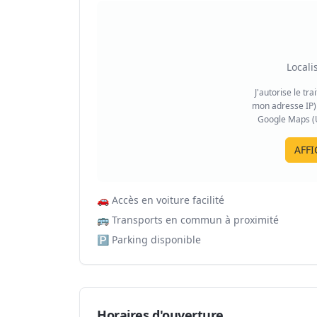
Locali
J'autorise le tr
mon adresse IP) 
Google Maps (US
AFFI
🚗
Accès en voiture facilité
🚌
Transports en commun à proximité
🅿️
Parking disponible
Horaires d'ouverture