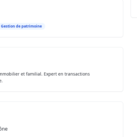
Gestion de patrimoine
mmobilier et familial. Expert en transactions
e.
hône