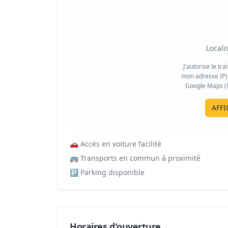
Locali
J'autorise le tr
mon adresse IP) 
Google Maps (US
AFFI
🚗
Accès en voiture facilité
🚌
Transports en commun à proximité
🅿️
Parking disponible
Horaires d'ouverture