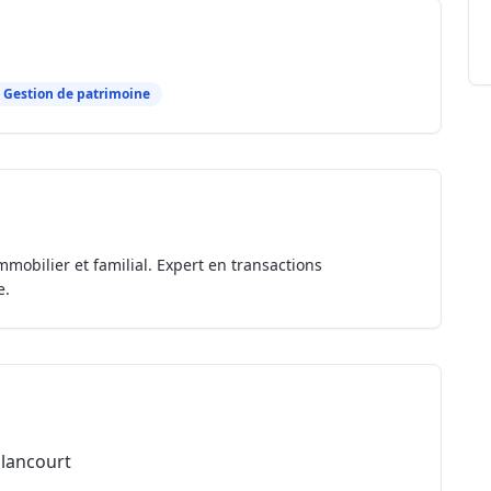
Gestion de patrimoine
mmobilier et familial. Expert en transactions
e.
llancourt