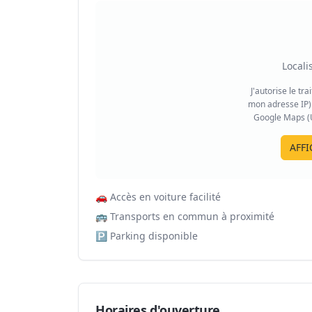
Locali
J'autorise le tr
mon adresse IP) 
Google Maps (US
AFFI
🚗
Accès en voiture facilité
🚌
Transports en commun à proximité
🅿️
Parking disponible
Horaires d'ouverture