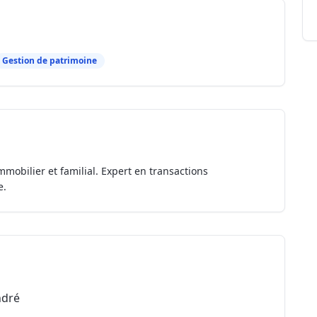
Gestion de patrimoine
mmobilier et familial. Expert en transactions
e.
ndré