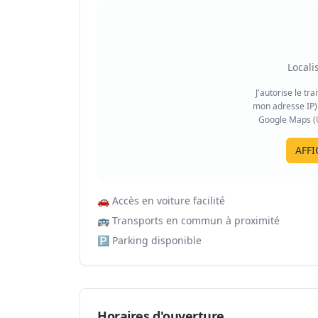
Locali
J'autorise le tr
mon adresse IP) 
Google Maps (US
AFFI
🚗
Accès en voiture facilité
🚌
Transports en commun à proximité
🅿️
Parking disponible
Horaires d'ouverture