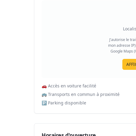
Locali
J'autorise le tr
mon adresse IP) 
Google Maps (US
AFFI
🚗
Accès en voiture facilité
🚌
Transports en commun à proximité
🅿️
Parking disponible
Horaires d'ouverture