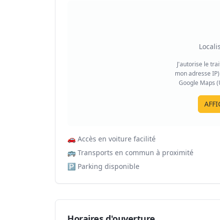
Locali
J'autorise le tr
mon adresse IP) 
Google Maps (US
AFFI
🚗
Accès en voiture facilité
🚌
Transports en commun à proximité
🅿️
Parking disponible
Horaires d'ouverture