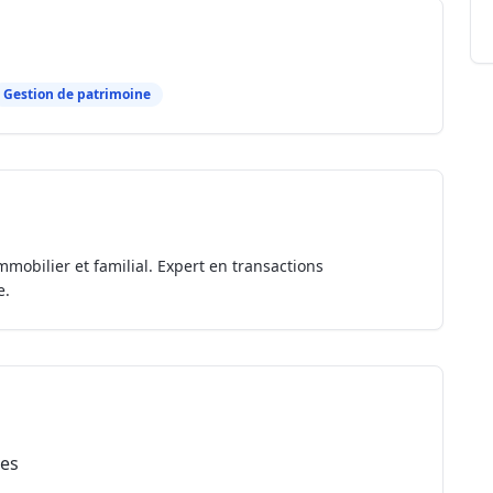
Gestion de patrimoine
mmobilier et familial. Expert en transactions
e.
les