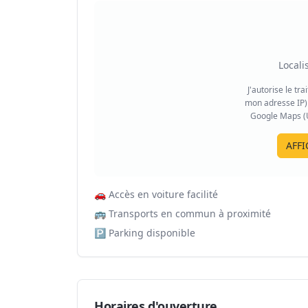
Locali
J'autorise le tr
mon adresse IP) 
Google Maps (US
AFFI
🚗
Accès en voiture facilité
🚌
Transports en commun à proximité
🅿️
Parking disponible
Horaires d'ouverture