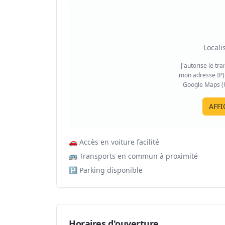
Locali
J'autorise le tr
mon adresse IP) 
Google Maps (US
AFFI
🚗
Accès en voiture facilité
🚌
Transports en commun à proximité
🅿️
Parking disponible
Horaires d'ouverture