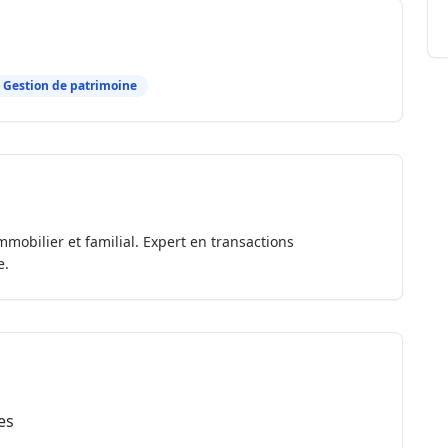
Gestion de patrimoine
mmobilier et familial. Expert en transactions
e.
es