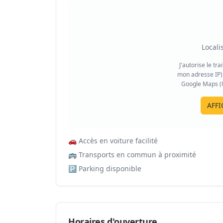
Locali
J'autorise le tr
mon adresse IP) 
Google Maps (US
AFFI
🚗
Accès en voiture facilité
🚌
Transports en commun à proximité
🅿️
Parking disponible
Horaires d'ouverture