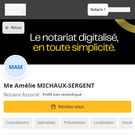
Notaire ?
Se connecter
Retour
MAM
Me Amélie MICHAUX-SERGENT
Notaire Associé
Profil non revendiqué
Rendez-vous
Consultations
Spécialités
Présentation
Localisation
Horaire