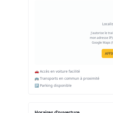
Locali
J'autorise le tr
mon adresse IP) 
Google Maps (US
AFFI
🚗
Accès en voiture facilité
🚌
Transports en commun à proximité
🅿️
Parking disponible
Horaires d'ouverture