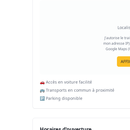
Locali
J'autorise le tr
mon adresse IP) 
Google Maps (US
AFFI
🚗
Accès en voiture facilité
🚌
Transports en commun à proximité
🅿️
Parking disponible
Horaires d'ouverture