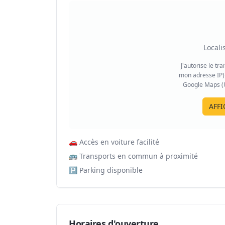
Locali
J'autorise le tr
mon adresse IP) 
Google Maps (US
AFFI
🚗
Accès en voiture facilité
🚌
Transports en commun à proximité
🅿️
Parking disponible
Horaires d'ouverture