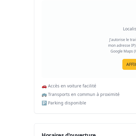
Locali
J'autorise le tr
mon adresse IP) 
Google Maps (US
AFFI
🚗
Accès en voiture facilité
🚌
Transports en commun à proximité
🅿️
Parking disponible
Horaires d'ouverture