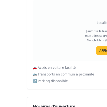
Locali
J'autorise le tr
mon adresse IP) 
Google Maps (US
AFFI
🚗
Accès en voiture facilité
🚌
Transports en commun à proximité
🅿️
Parking disponible
Horaires d'ouverture