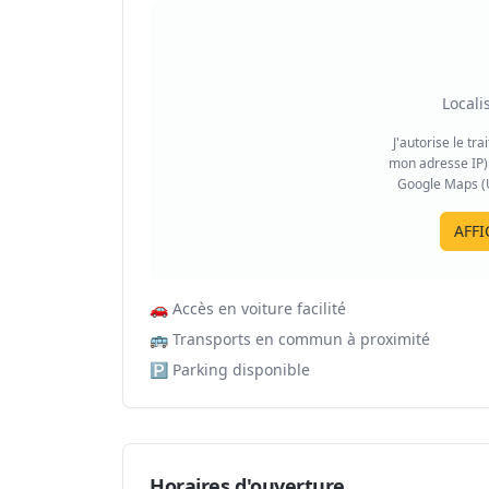
Locali
J'autorise le tr
mon adresse IP) 
Google Maps (US
AFFI
🚗
Accès en voiture facilité
🚌
Transports en commun à proximité
🅿️
Parking disponible
Horaires d'ouverture