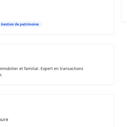
Gestion de patrimoine
mmobilier et familial. Expert en transactions
e.
aure