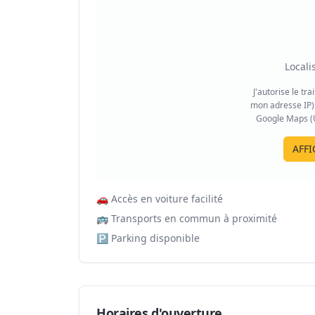
Locali
J'autorise le tr
mon adresse IP) 
Google Maps (US
AFFI
🚗
Accès en voiture facilité
🚌
Transports en commun à proximité
🅿️
Parking disponible
Horaires d'ouverture