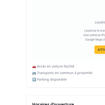
Locali
J'autorise le tr
mon adresse IP) 
Google Maps (US
AFFI
🚗
Accès en voiture facilité
🚌
Transports en commun à proximité
🅿️
Parking disponible
Horaires d'ouverture