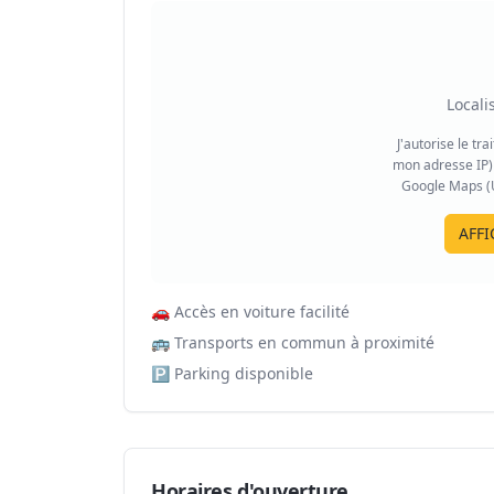
Locali
J'autorise le tr
mon adresse IP) 
Google Maps (US
AFFI
🚗
Accès en voiture facilité
🚌
Transports en commun à proximité
🅿️
Parking disponible
Horaires d'ouverture