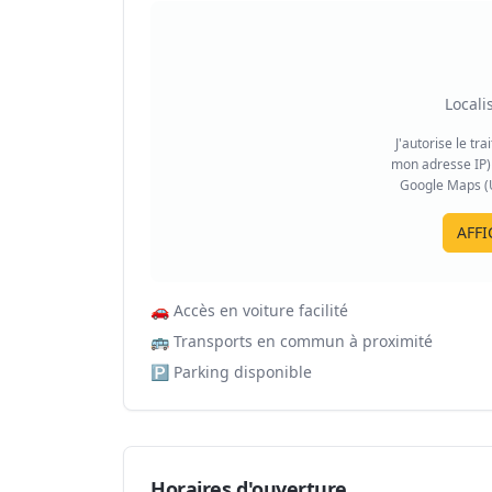
Locali
J'autorise le tr
mon adresse IP) 
Google Maps (US
AFFI
🚗
Accès en voiture facilité
🚌
Transports en commun à proximité
🅿️
Parking disponible
Horaires d'ouverture