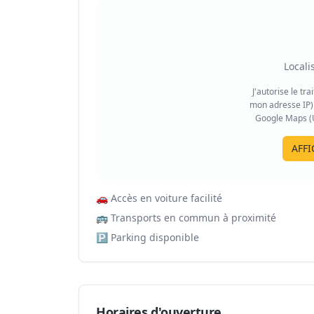
Locali
J'autorise le tr
mon adresse IP) 
Google Maps (US
AFFI
🚗
Accès en voiture facilité
🚌
Transports en commun à proximité
🅿️
Parking disponible
Horaires d'ouverture