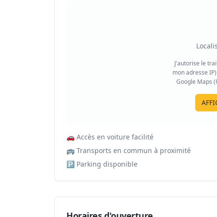
Locali
J'autorise le tr
mon adresse IP) 
Google Maps (US
AFFI
🚗
Accès en voiture facilité
🚌
Transports en commun à proximité
🅿️
Parking disponible
Horaires d'ouverture