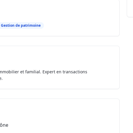
Gestion de patrimoine
mmobilier et familial. Expert en transactions
e.
aône