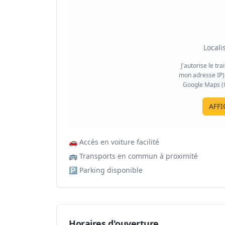
Locali
J'autorise le tr
mon adresse IP) 
Google Maps (US
AFFI
🚗
Accès en voiture facilité
🚌
Transports en commun à proximité
🅿️
Parking disponible
Horaires d'ouverture