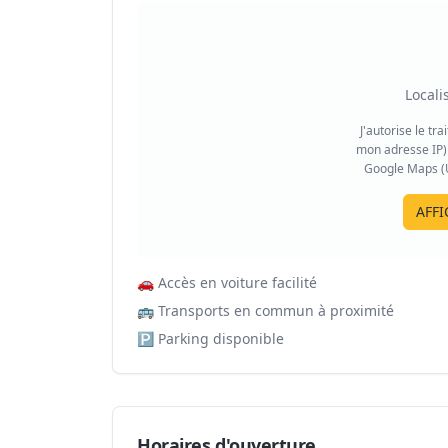
Locali
J'autorise le tr
mon adresse IP) 
Google Maps (US
AFFI
🚗
Accès en voiture facilité
🚌
Transports en commun à proximité
🅿️
Parking disponible
Horaires d'ouverture