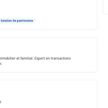
Gestion de patrimoine
mmobilier et familial. Expert en transactions
e.
s