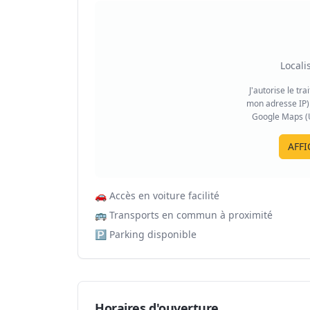
Locali
J'autorise le tr
mon adresse IP) 
Google Maps (US
AFFI
🚗
Accès en voiture facilité
🚌
Transports en commun à proximité
🅿️
Parking disponible
Horaires d'ouverture