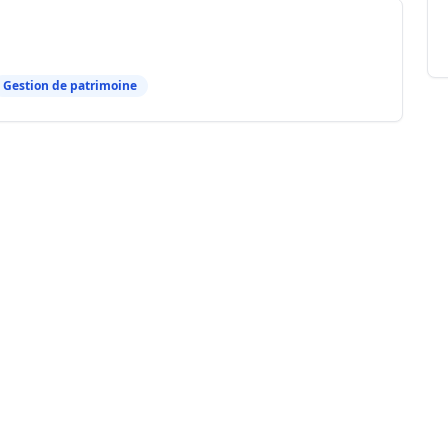
Gestion de patrimoine
mmobilier et familial. Expert en transactions
e.
mbert