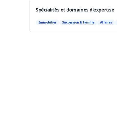
Spécialités et domaines d'expertise
Immobilier
Succession & famille
Affaires
Présentation
Notaire expérimenté spécialisé dans le droit i
immobilières, successions et droit de la famill
Localisation et accès
3 Rue Lebrun et Malard 56230 Queste