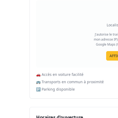
Locali
J'autorise le tr
mon adresse IP) 
Google Maps (US
AFFI
🚗
Accès en voiture facilité
🚌
Transports en commun à proximité
🅿️
Parking disponible
Horaires d'ouverture