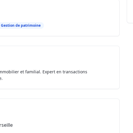
Gestion de patrimoine
mmobilier et familial. Expert en transactions
e.
seille