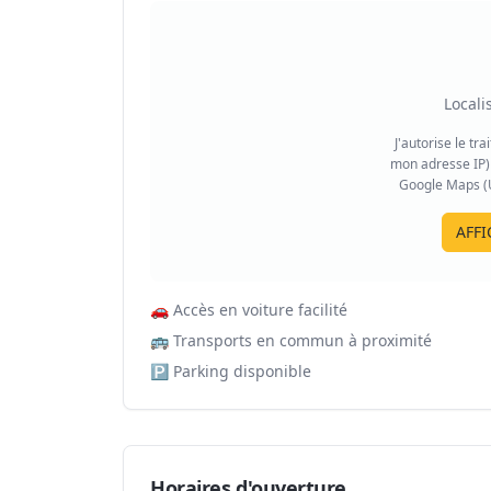
Locali
J'autorise le tr
mon adresse IP) 
Google Maps (US
AFFI
🚗
Accès en voiture facilité
🚌
Transports en commun à proximité
🅿️
Parking disponible
Horaires d'ouverture