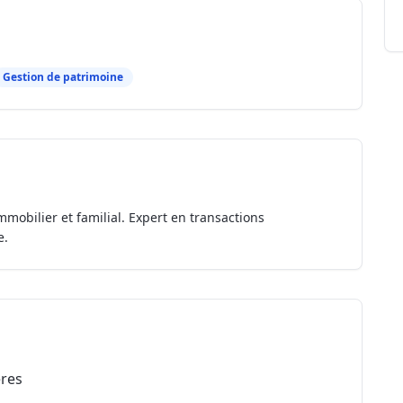
Gestion de patrimoine
mmobilier et familial. Expert en transactions
e.
ères