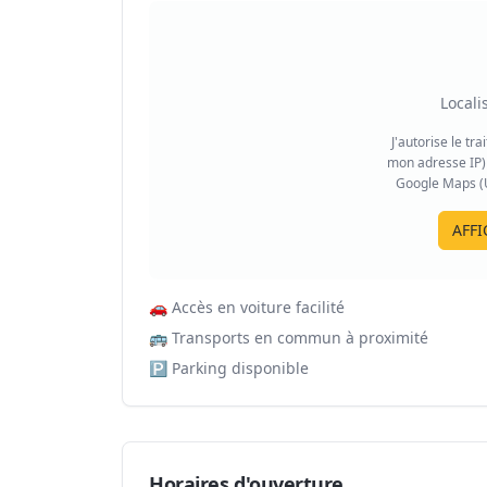
Locali
J'autorise le tr
mon adresse IP) 
Google Maps (US
AFFI
🚗
Accès en voiture facilité
🚌
Transports en commun à proximité
🅿️
Parking disponible
Horaires d'ouverture