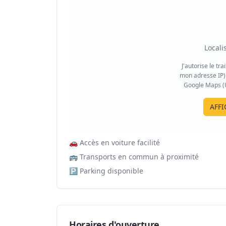
Locali
J'autorise le tr
mon adresse IP) 
Google Maps (US
AFFI
🚗
Accès en voiture facilité
🚌
Transports en commun à proximité
🅿️
Parking disponible
Horaires d'ouverture