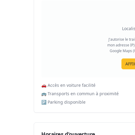
Locali
J'autorise le tr
mon adresse IP) 
Google Maps (US
AFFI
🚗
Accès en voiture facilité
🚌
Transports en commun à proximité
🅿️
Parking disponible
Horaires d'ouverture