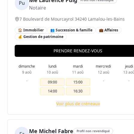
Me Laurence Puig
Pu
Notaire
7 Boulevard de Mourcayrol 34240 Lamalou-les-Bains
🏠 Immobilier
👥 Succession & famille
💼 Affaires
💰 Gestion de patrimoine
PRENDRE RENDEZ-VOUS
dimanche
lundi
mardi
mercredi
jeudi
9 aoû
10 aoû
11 aoû
12 aoû
13 ao
-
-
-
09:00
15:00
14:00
16:30
Voir plus de créneaux
Me Michel Fabre
Profil non revendiqué