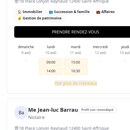
1B Place Lonjon Raynaud 12400 Saint-Affrique
🏠 Immobilier
👥 Succession & famille
💼 Affaires
💰 Gestion de patrimoine
PRENDRE RENDEZ-VOUS
dimanche
lundi
mardi
mercredi
jeudi
9 aoû
10 aoû
11 aoû
12 aoû
13 ao
-
-
-
09:00
15:00
14:00
16:30
Voir plus de créneaux
Me Jean-luc Barrau
Profil non revendiqué
Ba
Notaire
1B Place Lonjon Raynaud 12400 Saint-Affrique