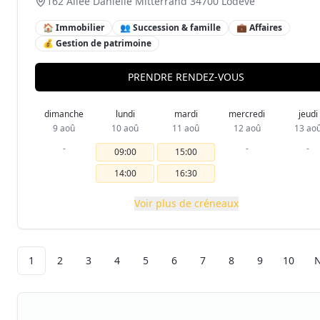
162 Allée Danielle Mitterrand 34700 Lodève
🏠 Immobilier
👥 Succession & famille
💼 Affaires
💰 Gestion de patrimoine
PRENDRE RENDEZ-VOUS
dimanche
lundi
mardi
mercredi
jeudi
9 aoû
10 aoû
11 aoû
12 aoû
13 ao
-
-
-
09:00
15:00
14:00
16:30
Voir plus de créneaux
1
2
3
4
5
6
7
8
9
10
N