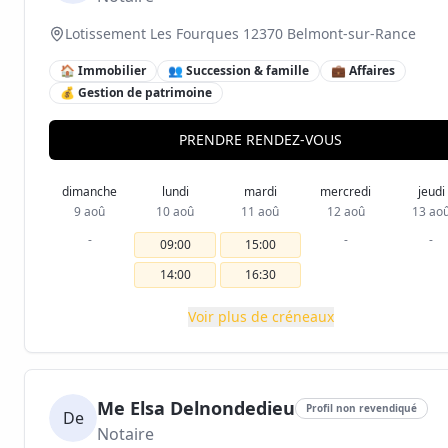
Lotissement Les Fourques 12370 Belmont-sur-Rance
🏠 Immobilier
👥 Succession & famille
💼 Affaires
💰 Gestion de patrimoine
PRENDRE RENDEZ-VOUS
dimanche
lundi
mardi
mercredi
jeudi
9 aoû
10 aoû
11 aoû
12 aoû
13 ao
-
-
-
09:00
15:00
14:00
16:30
Voir plus de créneaux
Me Elsa Delnondedieu
Profil non revendiqué
De
Notaire