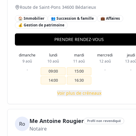
Route de Saint-Pons 34600 Bédarieux
🏠 Immobilier
👥 Succession & famille
💼 Affaires
💰 Gestion de patrimoine
PRENDRE RENDEZ-VOUS
dimanche
lundi
mardi
mercredi
jeudi
9 aoû
10 aoû
11 aoû
12 aoû
13 ao
-
-
-
09:00
15:00
14:00
16:30
Voir plus de créneaux
Me Antoine Rougier
Profil non revendiqué
Ro
Notaire