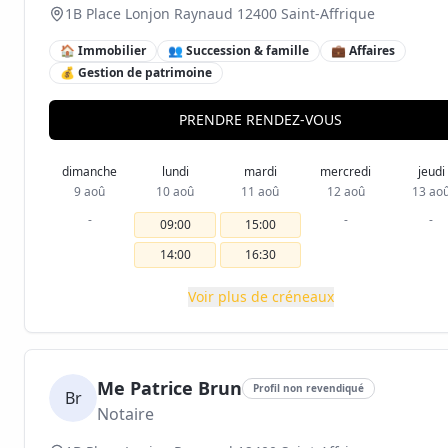
1B Place Lonjon Raynaud 12400 Saint-Affrique
🏠 Immobilier
👥 Succession & famille
💼 Affaires
💰 Gestion de patrimoine
PRENDRE RENDEZ-VOUS
dimanche
lundi
mardi
mercredi
jeudi
9 aoû
10 aoû
11 aoû
12 aoû
13 ao
-
-
-
09:00
15:00
14:00
16:30
Voir plus de créneaux
Me Patrice Brun
Profil non revendiqué
Br
Notaire