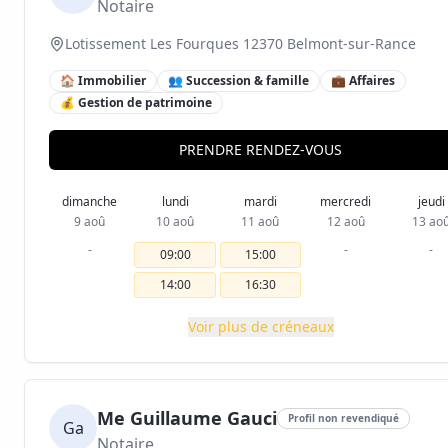
Notaire
Lotissement Les Fourques 12370 Belmont-sur-Rance
🏠 Immobilier
👥 Succession & famille
💼 Affaires
💰 Gestion de patrimoine
PRENDRE RENDEZ-VOUS
dimanche
lundi
mardi
mercredi
jeudi
9 aoû
10 aoû
11 aoû
12 aoû
13 ao
-
-
-
09:00
15:00
14:00
16:30
Voir plus de créneaux
Me Guillaume Gauci
Profil non revendiqué
Ga
Notaire