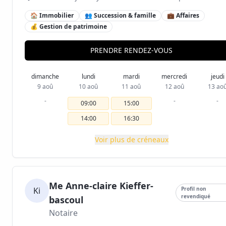
🏠 Immobilier
👥 Succession & famille
💼 Affaires
💰 Gestion de patrimoine
PRENDRE RENDEZ-VOUS
dimanche
lundi
mardi
mercredi
jeudi
9 aoû
10 aoû
11 aoû
12 aoû
13 ao
-
-
-
09:00
15:00
14:00
16:30
Voir plus de créneaux
Me Anne-claire Kieffer-
Ki
Profil non
revendiqué
bascoul
Notaire