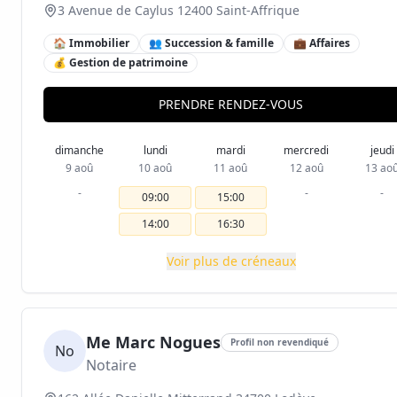
3 Avenue de Caylus 12400 Saint-Affrique
🏠 Immobilier
👥 Succession & famille
💼 Affaires
💰 Gestion de patrimoine
PRENDRE RENDEZ-VOUS
dimanche
lundi
mardi
mercredi
jeudi
9 aoû
10 aoû
11 aoû
12 aoû
13 ao
-
-
-
09:00
15:00
14:00
16:30
Voir plus de créneaux
Me Marc Nogues
Profil non revendiqué
No
Notaire