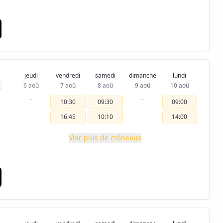
jeudi
vendredi
samedi
dimanche
lundi
6 aoû
7 aoû
8 aoû
9 aoû
10 aoû
-
-
10:30
09:30
09:00
16:45
10:10
14:00
Voir plus de créneaux