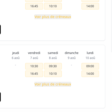
16:45
10:10
14:00
Voir plus de créneaux
jeudi
vendredi
samedi
dimanche
lundi
6 aoû
7 aoû
8 aoû
9 aoû
10 aoû
-
-
10:30
09:30
09:00
16:45
10:10
14:00
Voir plus de créneaux