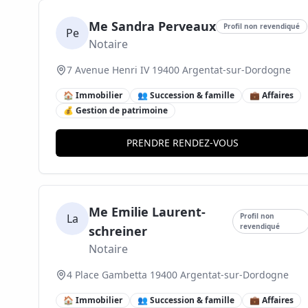
Me Sandra Perveaux
Profil non revendiqué
Pe
Notaire
7 Avenue Henri IV 19400 Argentat-sur-Dordogne
🏠 Immobilier
👥 Succession & famille
💼 Affaires
💰 Gestion de patrimoine
PRENDRE RENDEZ-VOUS
Me Emilie Laurent-
La
Profil non
revendiqué
schreiner
Notaire
4 Place Gambetta 19400 Argentat-sur-Dordogne
🏠 Immobilier
👥 Succession & famille
💼 Affaires