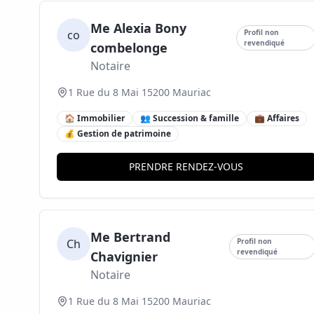
Me Alexia Bony
co
Profil non
revendiqué
combelonge
Notaire
1 Rue du 8 Mai 15200 Mauriac
🏠 Immobilier
👥 Succession & famille
💼 Affaires
💰 Gestion de patrimoine
PRENDRE RENDEZ-VOUS
Me Bertrand
Ch
Profil non
revendiqué
Chavignier
Notaire
1 Rue du 8 Mai 15200 Mauriac