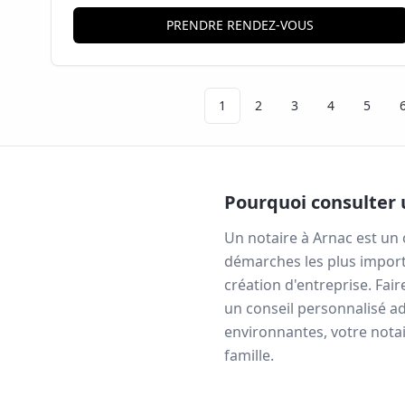
PRENDRE RENDEZ-VOUS
1
2
3
4
5
Pourquoi consulter 
Un notaire à
Arnac
est un 
démarches les plus import
création d'entreprise. Fai
un conseil personnalisé ad
environnantes, votre notai
famille.