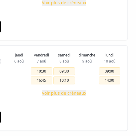
Voir plus de créneaux
jeudi
vendredi
samedi
dimanche
lundi
6 aoû
7 aoû
8 aoû
9 aoû
10 aoû
-
-
10:30
09:30
09:00
16:45
10:10
14:00
Voir plus de créneaux