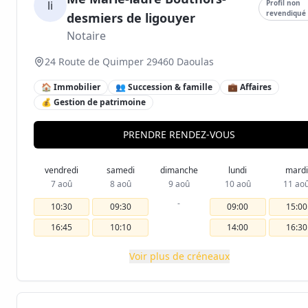
li
Profil non
revendiqué
desmiers de ligouyer
Notaire
24 Route de Quimper 29460 Daoulas
🏠 Immobilier
👥 Succession & famille
💼 Affaires
💰 Gestion de patrimoine
PRENDRE RENDEZ-VOUS
vendredi
samedi
dimanche
lundi
mardi
7 aoû
8 aoû
9 aoû
10 aoû
11 ao
-
10:30
09:30
09:00
15:00
16:45
10:10
14:00
16:30
Voir plus de créneaux