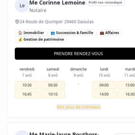
Me Corinne Lemoine
Profil non revendiqué
Le
Notaire
24 Route de Quimper 29460 Daoulas
🏠 Immobilier
👥 Succession & famille
💼 Affaires
💰 Gestion de patrimoine
PRENDRE RENDEZ-VOUS
vendredi
samedi
dimanche
lundi
mardi
7 aoû
8 aoû
9 aoû
10 aoû
11 ao
-
10:30
09:30
09:00
15:00
16:45
10:10
14:00
16:30
Voir plus de créneaux
Me Marie-laure Bouthors-