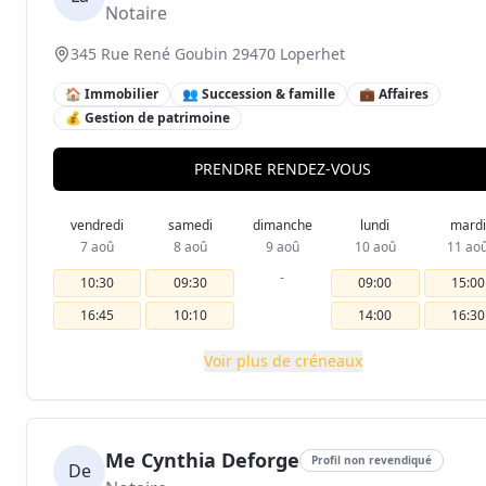
Notaire
345 Rue René Goubin 29470 Loperhet
🏠 Immobilier
👥 Succession & famille
💼 Affaires
💰 Gestion de patrimoine
PRENDRE RENDEZ-VOUS
vendredi
samedi
dimanche
lundi
mardi
7 aoû
8 aoû
9 aoû
10 aoû
11 ao
-
10:30
09:30
09:00
15:00
16:45
10:10
14:00
16:30
Voir plus de créneaux
Me Cynthia Deforge
Profil non revendiqué
De