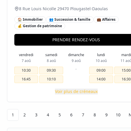
8 Rue Louis Nicolle 29470 Plougastel-Daoulas
🏠 Immobilier
👥 Succession & famille
💼 Affaires
💰 Gestion de patrimoine
PRENDRE RENDEZ-VOUS
vendredi
samedi
dimanche
lundi
mardi
7 aoû
8 aoû
9 aoû
10 aoû
11 ao
-
10:30
09:30
09:00
15:00
16:45
10:10
14:00
16:30
Voir plus de créneaux
1
2
3
4
5
6
7
8
9
10
N