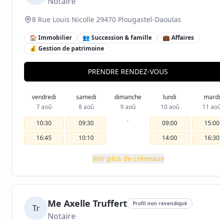
Notaire
8 Rue Louis Nicolle 29470 Plougastel-Daoulas
🏠 Immobilier
👥 Succession & famille
💼 Affaires
💰 Gestion de patrimoine
PRENDRE RENDEZ-VOUS
vendredi
samedi
dimanche
lundi
mardi
7 aoû
8 aoû
9 aoû
10 aoû
11 ao
-
10:30
09:30
09:00
15:00
16:45
10:10
14:00
16:30
Voir plus de créneaux
Me Axelle Truffert
Profil non revendiqué
Tr
Notaire