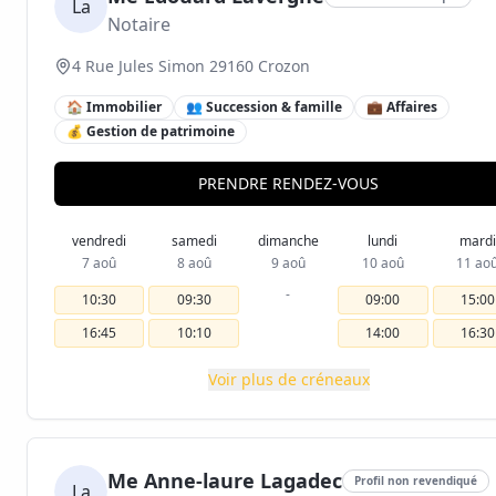
La
Notaire
4 Rue Jules Simon 29160 Crozon
🏠 Immobilier
👥 Succession & famille
💼 Affaires
💰 Gestion de patrimoine
PRENDRE RENDEZ-VOUS
vendredi
samedi
dimanche
lundi
mardi
7 aoû
8 aoû
9 aoû
10 aoû
11 ao
-
10:30
09:30
09:00
15:00
16:45
10:10
14:00
16:30
Voir plus de créneaux
Me Anne-laure Lagadec
Profil non revendiqué
La