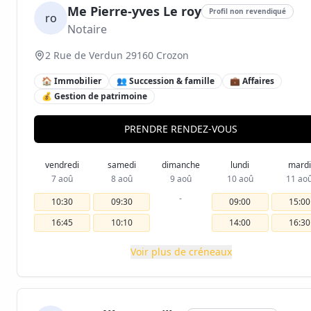
Me Pierre-yves Le roy
Profil non revendiqué
ro
Notaire
2 Rue de Verdun 29160 Crozon
🏠 Immobilier
👥 Succession & famille
💼 Affaires
💰 Gestion de patrimoine
PRENDRE RENDEZ-VOUS
vendredi
samedi
dimanche
lundi
mardi
7 aoû
8 aoû
9 aoû
10 aoû
11 ao
-
10:30
09:30
09:00
15:00
16:45
10:10
14:00
16:30
Voir plus de créneaux