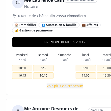
Me Laurence Cam
Ca
Notaire
10 Route de Châteaulin 29550 Plomodiern
🏠 Immobilier
👥 Succession & famille
💼 Affaires
💰 Gestion de patrimoine
PRENDRE RENDEZ-VOUS
vendredi
samedi
dimanche
lundi
mardi
7 aoû
8 aoû
9 aoû
10 aoû
11 ao
-
10:30
09:30
09:00
15:00
16:45
10:10
14:00
16:30
Voir plus de créneaux
Me Antoine Desmiers de
Profil non