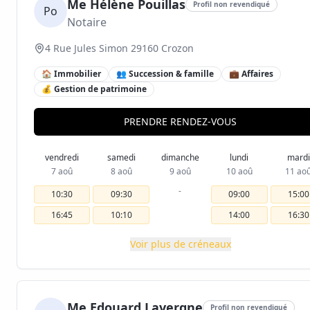
Me Hélène Pouillas
Profil non revendiqué
Po
Notaire
4 Rue Jules Simon 29160 Crozon
🏠 Immobilier
👥 Succession & famille
💼 Affaires
💰 Gestion de patrimoine
PRENDRE RENDEZ-VOUS
vendredi
samedi
dimanche
lundi
mardi
7 aoû
8 aoû
9 aoû
10 aoû
11 ao
-
10:30
09:30
09:00
15:00
16:45
10:10
14:00
16:30
Voir plus de créneaux
Me Edouard Lavergne
Profil non revendiqué