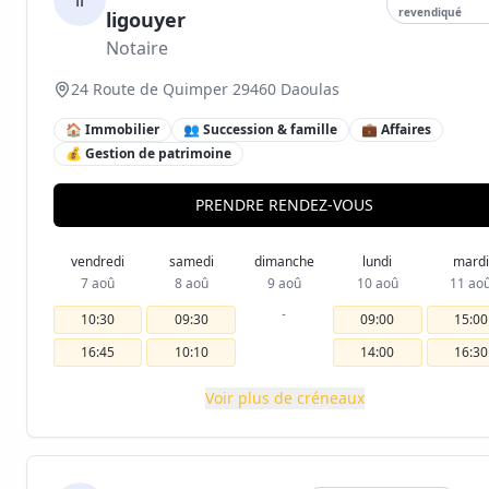
li
revendiqué
ligouyer
Notaire
24 Route de Quimper 29460 Daoulas
🏠 Immobilier
👥 Succession & famille
💼 Affaires
💰 Gestion de patrimoine
PRENDRE RENDEZ-VOUS
vendredi
samedi
dimanche
lundi
mardi
7 aoû
8 aoû
9 aoû
10 aoû
11 ao
-
10:30
09:30
09:00
15:00
16:45
10:10
14:00
16:30
Voir plus de créneaux