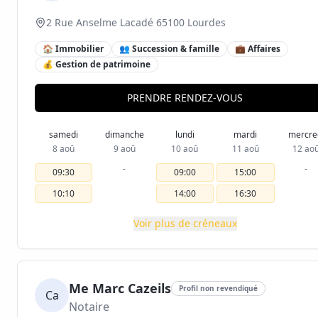
2 Rue Anselme Lacadé 65100 Lourdes
🏠 Immobilier
👥 Succession & famille
💼 Affaires
💰 Gestion de patrimoine
PRENDRE RENDEZ-VOUS
samedi
dimanche
lundi
mardi
mercre
8 aoû
9 aoû
10 aoû
11 aoû
12 ao
-
-
09:30
09:00
15:00
10:10
14:00
16:30
Voir plus de créneaux
Me Marc Cazeils
Profil non revendiqué
Ca
Notaire