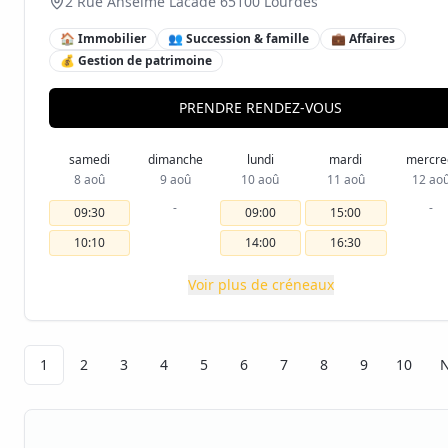
2 Rue Anselme Lacadé 65100 Lourdes
🏠 Immobilier
👥 Succession & famille
💼 Affaires
💰 Gestion de patrimoine
PRENDRE RENDEZ-VOUS
samedi
dimanche
lundi
mardi
mercre
8 aoû
9 aoû
10 aoû
11 aoû
12 ao
-
-
09:30
09:00
15:00
10:10
14:00
16:30
Voir plus de créneaux
1
2
3
4
5
6
7
8
9
10
N