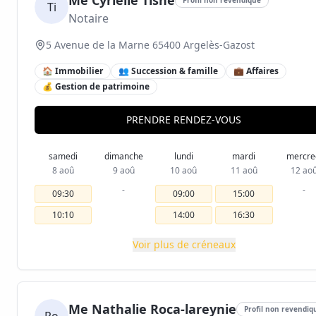
Me Cyrielle Tisné
Ti
Notaire
5 Avenue de la Marne 65400 Argelès-Gazost
🏠 Immobilier
👥 Succession & famille
💼 Affaires
💰 Gestion de patrimoine
PRENDRE RENDEZ-VOUS
samedi
dimanche
lundi
mardi
mercre
8 aoû
9 aoû
10 aoû
11 aoû
12 ao
-
-
09:30
09:00
15:00
10:10
14:00
16:30
Voir plus de créneaux
Me Nathalie Roca-lareynie
Profil non revendiq