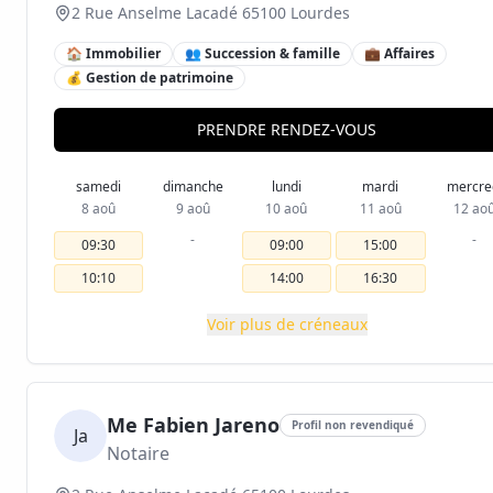
2 Rue Anselme Lacadé 65100 Lourdes
🏠 Immobilier
👥 Succession & famille
💼 Affaires
💰 Gestion de patrimoine
PRENDRE RENDEZ-VOUS
samedi
dimanche
lundi
mardi
mercre
8 aoû
9 aoû
10 aoû
11 aoû
12 ao
-
-
09:30
09:00
15:00
10:10
14:00
16:30
Voir plus de créneaux
Me Fabien Jareno
Profil non revendiqué
Ja
Notaire