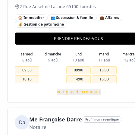
2 Rue Anselme Lacadé 65100 Lourdes
🏠 Immobilier
👥 Succession & famille
💼 Affaires
💰 Gestion de patrimoine
PRENDRE RENDEZ-VOUS
samedi
dimanche
lundi
mardi
mercre
8 aoû
9 aoû
10 aoû
11 aoû
12 ao
-
-
09:30
09:00
15:00
10:10
14:00
16:30
Voir plus de créneaux
Me Françoise Darre
Profil non revendiqué
Da
Notaire