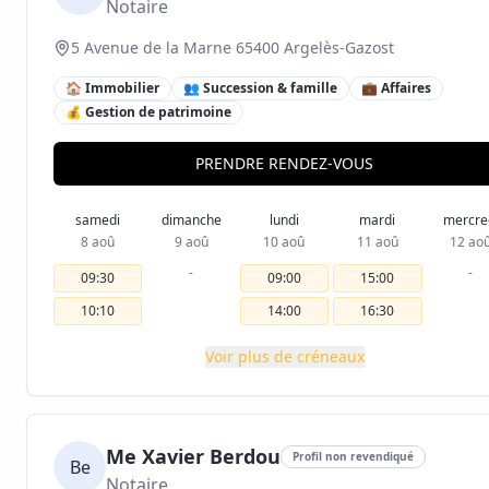
Notaire
5 Avenue de la Marne 65400 Argelès-Gazost
🏠 Immobilier
👥 Succession & famille
💼 Affaires
💰 Gestion de patrimoine
PRENDRE RENDEZ-VOUS
samedi
dimanche
lundi
mardi
mercre
8 aoû
9 aoû
10 aoû
11 aoû
12 ao
-
-
09:30
09:00
15:00
10:10
14:00
16:30
Voir plus de créneaux
Me Xavier Berdou
Profil non revendiqué
Be
Notaire