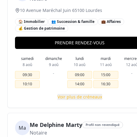
10 Avenue Maréchal Juin 65100 Lourdes
🏠 Immobilier
👥 Succession & famille
💼 Affaires
💰 Gestion de patrimoine
PRENDRE RENDEZ-VOUS
samedi
dimanche
lundi
mardi
mercre
8 aoû
9 aoû
10 aoû
11 aoû
12 ao
-
-
09:30
09:00
15:00
10:10
14:00
16:30
Voir plus de créneaux
Me Delphine Marty
Profil non revendiqué
Ma
Notaire