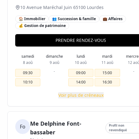
10 Avenue Maréchal Juin 65100 Lourdes
🏠 Immobilier
👥 Succession & famille
💼 Affaires
💰 Gestion de patrimoine
PRENDRE RENDEZ-VOUS
samedi
dimanche
lundi
mardi
mercre
8 aoû
9 aoû
10 aoû
11 aoû
12 ao
-
-
09:30
09:00
15:00
10:10
14:00
16:30
Voir plus de créneaux
Me Delphine Font-
Fo
Profil non
revendiqué
bassaber