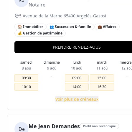
Ro
Notaire
5 Avenue de la Marne 65400 Argelès-Gazost
🏠 Immobilier
👥 Succession & famille
💼 Affaires
💰 Gestion de patrimoine
PRENDRE RENDEZ-VOUS
samedi
dimanche
lundi
mardi
mercre
8 aoû
9 aoû
10 aoû
11 aoû
12 ao
-
-
09:30
09:00
15:00
10:10
14:00
16:30
Voir plus de créneaux
Me Jean Demandes
Profil non revendiqué
De