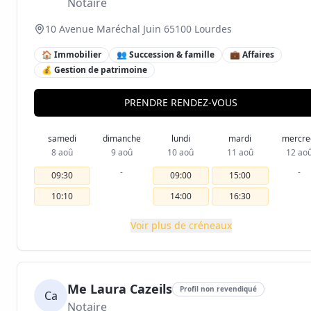
Notaire
10 Avenue Maréchal Juin 65100 Lourdes
🏠 Immobilier
👥 Succession & famille
💼 Affaires
💰 Gestion de patrimoine
PRENDRE RENDEZ-VOUS
samedi
dimanche
lundi
mardi
mercre
8 aoû
9 aoû
10 aoû
11 aoû
12 ao
-
-
09:30
09:00
15:00
10:10
14:00
16:30
Voir plus de créneaux
Me Laura Cazeils
Profil non revendiqué
Ca
Notaire