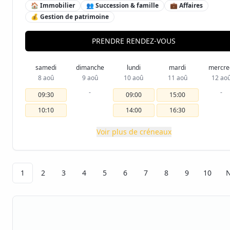
🏠 Immobilier
👥 Succession & famille
💼 Affaires
💰 Gestion de patrimoine
PRENDRE RENDEZ-VOUS
samedi
dimanche
lundi
mardi
mercre
8 aoû
9 aoû
10 aoû
11 aoû
12 ao
-
-
09:30
09:00
15:00
10:10
14:00
16:30
Voir plus de créneaux
1
2
3
4
5
6
7
8
9
10
N