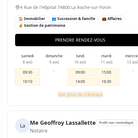
4 Rue de l'Hôpital 74800 La Roche-sur-Foron
🏠 Immobilier
👥 Succession & famille
💼 Affaires
💰 Gestion de patrimoine
PRENDRE RENDEZ-VOUS
samedi
dimanche
lundi
mardi
mercre
8 aoû
9 aoû
10 aoû
11 aoû
12 ao
-
-
09:30
09:00
15:00
10:10
14:00
16:30
Voir plus de créneaux
Me Geoffroy Lassallette
Profil non revendiqué
La
Notaire