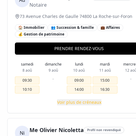
Au
Notaire
73 Avenue Charles de Gaulle 74800 La Roche-sur-Foron
🏠 Immobilier
👥 Succession & famille
💼 Affaires
💰 Gestion de patrimoine
PRENDRE RENDEZ-VOUS
samedi
dimanche
lundi
mardi
mercre
8 aoû
9 aoû
10 aoû
11 aoû
12 ao
-
-
09:30
09:00
15:00
10:10
14:00
16:30
Voir plus de créneaux
Me Olivier Nicoletta
Profil non revendiqué
Ni