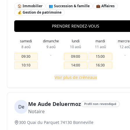
🏠 Immobilier
👥 Succession & famille
💼 Affaires
💰 Gestion de patrimoine
PRENDRE RENDEZ-VOUS
samedi
dimanche
lundi
mardi
mercre
8 aoû
9 aoû
10 aoû
11 aoû
12 ao
-
-
09:30
09:00
15:00
10:10
14:00
16:30
Voir plus de créneaux
Me Aude Deluermoz
Profil non revendiqué
De
Notaire
300 Quai du Parquet 74130 Bonneville