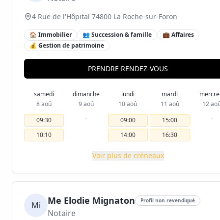
4 Rue de l'Hôpital 74800 La Roche-sur-Foron
🏠 Immobilier
👥 Succession & famille
💼 Affaires
💰 Gestion de patrimoine
PRENDRE RENDEZ-VOUS
samedi
dimanche
lundi
mardi
mercre
8 aoû
9 aoû
10 aoû
11 aoû
12 ao
-
-
09:30
09:00
15:00
10:10
14:00
16:30
Voir plus de créneaux
Me Elodie Mignaton
Profil non revendiqué
Mi
Notaire