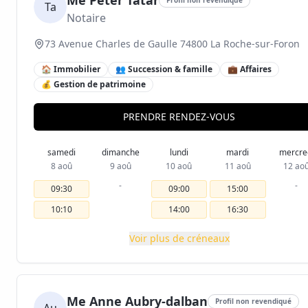
Me Peter Tatar
Ta
Notaire
73 Avenue Charles de Gaulle 74800 La Roche-sur-Foron
🏠 Immobilier
👥 Succession & famille
💼 Affaires
💰 Gestion de patrimoine
PRENDRE RENDEZ-VOUS
samedi
dimanche
lundi
mardi
mercre
8 aoû
9 aoû
10 aoû
11 aoû
12 ao
-
-
09:30
09:00
15:00
10:10
14:00
16:30
Voir plus de créneaux
Me Anne Aubry-dalban
Profil non revendiqué