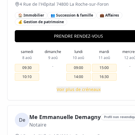
4 Rue de l'Hôpital 74800 La Roche-sur-Foron
🏠 Immobilier
👥 Succession & famille
💼 Affaires
💰 Gestion de patrimoine
PRENDRE RENDEZ-VOUS
samedi
dimanche
lundi
mardi
mercre
8 aoû
9 aoû
10 aoû
11 aoû
12 ao
-
-
09:30
09:00
15:00
10:10
14:00
16:30
Voir plus de créneaux
Me Emmanuelle Demagny
Profil non revendiq
De
Notaire