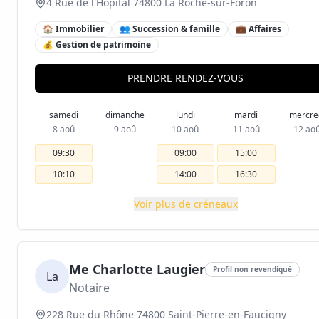
4 Rue de l'Hôpital 74800 La Roche-sur-Foron
🏠 Immobilier
👥 Succession & famille
💼 Affaires
💰 Gestion de patrimoine
PRENDRE RENDEZ-VOUS
samedi
dimanche
lundi
mardi
mercre
8 aoû
9 aoû
10 aoû
11 aoû
12 ao
-
-
09:30
09:00
15:00
10:10
14:00
16:30
Voir plus de créneaux
Me Charlotte Laugier
Profil non revendiqué
La
Notaire
228 Rue du Rhône 74800 Saint-Pierre-en-Faucigny