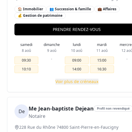
🏠 Immobilier
👥 Succession & famille
💼 Affaires
💰 Gestion de patrimoine
PRENDRE RENDEZ-VOUS
samedi
dimanche
lundi
mardi
mercre
8 aoû
9 aoû
10 aoû
11 aoû
12 ao
-
-
09:30
09:00
15:00
10:10
14:00
16:30
Voir plus de créneaux
Me Jean-baptiste Dejean
Profil non revendiqué
De
Notaire
228 Rue du Rhône 74800 Saint-Pierre-en-Faucigny