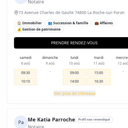
Notaire
73 Avenue Charles de Gaulle 74800 La Roche-sur-Foron
🏠 Immobilier
👥 Succession & famille
💼 Affaires
💰 Gestion de patrimoine
PRENDRE RENDEZ-VOUS
samedi
dimanche
lundi
mardi
mercre
8 aoû
9 aoû
10 aoû
11 aoû
12 ao
-
-
09:30
09:00
15:00
10:10
14:00
16:30
Voir plus de créneaux
Me Katia Parroche
Profil non revendiqué
Pa
Notaire