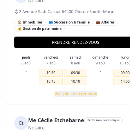
Notaire
2 Avenue Sadi Carnot 64400 Oloron-Sainte-Marie
🏠 Immobilier
👥 Succession & famille
💼 Affaires
💰 Gestion de patrimoine
PRENDRE RENDEZ-VOUS
jeudi
vendredi
samedi
dimanche
lundi
6 aoû
7 aoû
8 aoû
9 aoû
10 ao
-
-
10:30
09:30
09:00
16:45
10:10
14:00
Voir plus de créneaux
Me Cécile Etchebarne
Profil non revendiqué
Et
Notaire