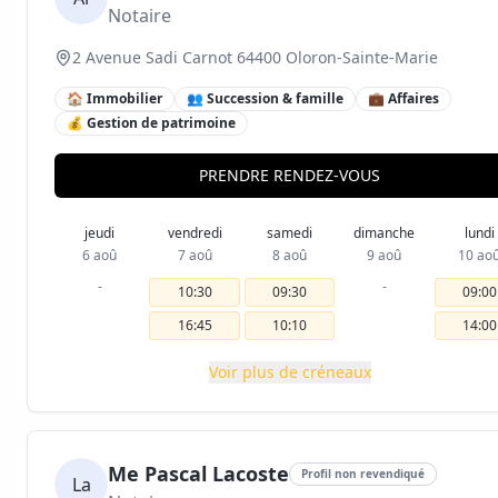
Notaire
2 Avenue Sadi Carnot 64400 Oloron-Sainte-Marie
🏠 Immobilier
👥 Succession & famille
💼 Affaires
💰 Gestion de patrimoine
PRENDRE RENDEZ-VOUS
jeudi
vendredi
samedi
dimanche
lundi
6 aoû
7 aoû
8 aoû
9 aoû
10 ao
-
-
10:30
09:30
09:00
16:45
10:10
14:00
Voir plus de créneaux
Me Pascal Lacoste
Profil non revendiqué
La