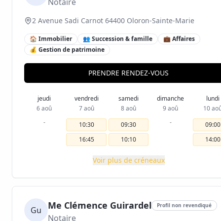
Notaire
2 Avenue Sadi Carnot 64400 Oloron-Sainte-Marie
🏠 Immobilier
👥 Succession & famille
💼 Affaires
💰 Gestion de patrimoine
PRENDRE RENDEZ-VOUS
jeudi
vendredi
samedi
dimanche
lundi
6 aoû
7 aoû
8 aoû
9 aoû
10 ao
-
-
10:30
09:30
09:00
16:45
10:10
14:00
Voir plus de créneaux
Me Clémence Guirardel
Profil non revendiqué
Gu
Notaire