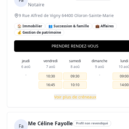
Fa
Notaire
9 Rue Alfred de Vigny 64400 Oloron-Sainte-Marie
🏠 Immobilier
👥 Succession & famille
💼 Affaires
💰 Gestion de patrimoine
PRENDRE RENDEZ-VOUS
jeudi
vendredi
samedi
dimanche
lundi
6 aoû
7 aoû
8 aoû
9 aoû
10 ao
-
-
10:30
09:30
09:00
16:45
10:10
14:00
Voir plus de créneaux
Me Céline Fayolle
Profil non revendiqué
Fa