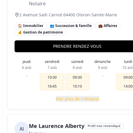
Notaire
2 Avenue Sadi Carnot 64400 Oloron-Sainte-Marie
🏠 Immobilier
👥 Succession & famille
💼 Affaires
💰 Gestion de patrimoine
PRENDRE RENDEZ-VOUS
jeudi
vendredi
samedi
dimanche
lundi
6 aoû
7 aoû
8 aoû
9 aoû
10 ao
-
-
10:30
09:30
09:00
16:45
10:10
14:00
Voir plus de créneaux
Me Laurence Alberty
Profil non revendiqué
Al