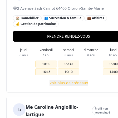
2 Avenue Sadi Carnot 64400 Oloron-Sainte-Marie
🏠 Immobilier
👥 Succession & famille
💼 Affaires
💰 Gestion de patrimoine
PRENDRE RENDEZ-VOUS
jeudi
vendredi
samedi
dimanche
lundi
6 aoû
7 aoû
8 aoû
9 aoû
10 ao
-
-
10:30
09:30
09:00
16:45
10:10
14:00
Voir plus de créneaux
Me Caroline Angiolillo-
la
Profil non
revendiqué
lartigue