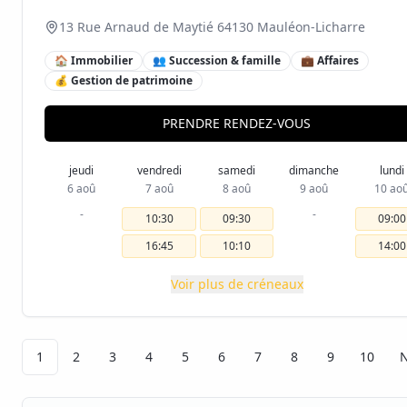
13 Rue Arnaud de Maytié 64130 Mauléon-Licharre
🏠 Immobilier
👥 Succession & famille
💼 Affaires
💰 Gestion de patrimoine
PRENDRE RENDEZ-VOUS
jeudi
vendredi
samedi
dimanche
lundi
6 aoû
7 aoû
8 aoû
9 aoû
10 ao
-
-
10:30
09:30
09:00
16:45
10:10
14:00
Voir plus de créneaux
1
2
3
4
5
6
7
8
9
10
N