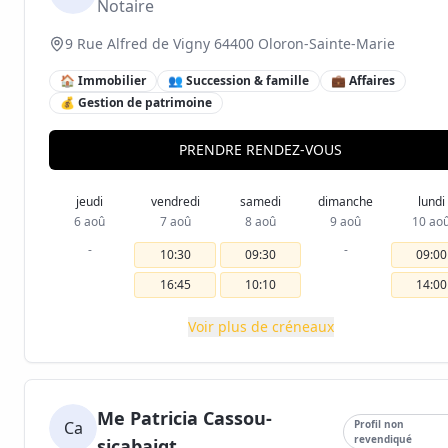
Notaire
9 Rue Alfred de Vigny 64400 Oloron-Sainte-Marie
🏠 Immobilier
👥 Succession & famille
💼 Affaires
💰 Gestion de patrimoine
PRENDRE RENDEZ-VOUS
jeudi
vendredi
samedi
dimanche
lundi
6 aoû
7 aoû
8 aoû
9 aoû
10 ao
-
-
10:30
09:30
09:00
16:45
10:10
14:00
Voir plus de créneaux
Me Patricia Cassou-
Ca
Profil non
revendiqué
sicabaigt