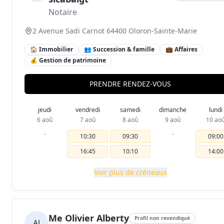
Notaire
2 Avenue Sadi Carnot 64400 Oloron-Sainte-Marie
🏠 Immobilier
👥 Succession & famille
💼 Affaires
💰 Gestion de patrimoine
PRENDRE RENDEZ-VOUS
jeudi
vendredi
samedi
dimanche
lundi
6 aoû
7 aoû
8 aoû
9 aoû
10 ao
-
-
10:30
09:30
09:00
16:45
10:10
14:00
Voir plus de créneaux
Me Olivier Alberty
Profil non revendiqué
Al