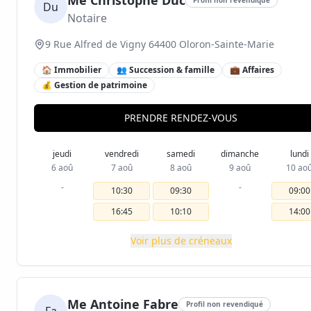
Me Christophe Duc
Du
Notaire
9 Rue Alfred de Vigny 64400 Oloron-Sainte-Marie
🏠 Immobilier
👥 Succession & famille
💼 Affaires
💰 Gestion de patrimoine
PRENDRE RENDEZ-VOUS
jeudi
vendredi
samedi
dimanche
lundi
6 aoû
7 aoû
8 aoû
9 aoû
10 ao
-
-
10:30
09:30
09:00
16:45
10:10
14:00
Voir plus de créneaux
Me Antoine Fabre
Profil non revendiqué