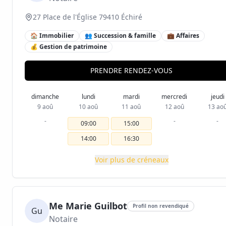
27 Place de l'Église 79410 Échiré
🏠 Immobilier
👥 Succession & famille
💼 Affaires
💰 Gestion de patrimoine
PRENDRE RENDEZ-VOUS
dimanche
lundi
mardi
mercredi
jeudi
9 aoû
10 aoû
11 aoû
12 aoû
13 ao
-
-
-
09:00
15:00
14:00
16:30
Voir plus de créneaux
Me Marie Guilbot
Profil non revendiqué
Gu
Notaire