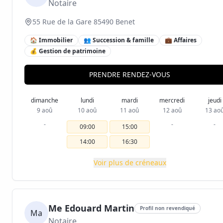
Notaire
55 Rue de la Gare 85490 Benet
🏠 Immobilier
👥 Succession & famille
💼 Affaires
💰 Gestion de patrimoine
PRENDRE RENDEZ-VOUS
dimanche
lundi
mardi
mercredi
jeudi
9 aoû
10 aoû
11 aoû
12 aoû
13 ao
-
-
-
09:00
15:00
14:00
16:30
Voir plus de créneaux
Me Edouard Martin
Profil non revendiqué
Ma
Notaire