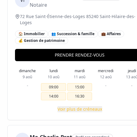
Vi
Notaire
72 Rue Saint-Étienne-des-Loges 85240 Saint-Hilaire-des-
Loges
🏠 Immobilier
👥 Succession & famille
💼 Affaires
💰 Gestion de patrimoine
PRENDRE RENDEZ-VOUS
dimanche
lundi
mardi
mercredi
jeudi
9 aoû
10 aoû
11 aoû
12 aoû
13 ao
-
-
-
09:00
15:00
14:00
16:30
Voir plus de créneaux
Profil non revendiqué