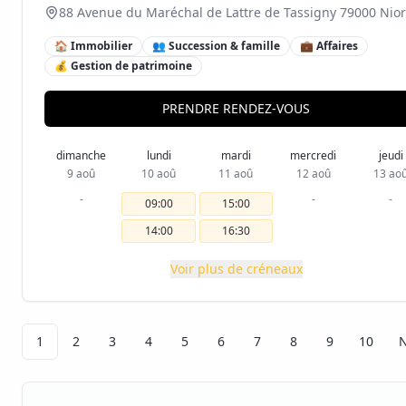
88 Avenue du Maréchal de Lattre de Tassigny 79000 Nior
🏠 Immobilier
👥 Succession & famille
💼 Affaires
💰 Gestion de patrimoine
PRENDRE RENDEZ-VOUS
dimanche
lundi
mardi
mercredi
jeudi
9 aoû
10 aoû
11 aoû
12 aoû
13 ao
-
-
-
09:00
15:00
14:00
16:30
Voir plus de créneaux
1
2
3
4
5
6
7
8
9
10
N