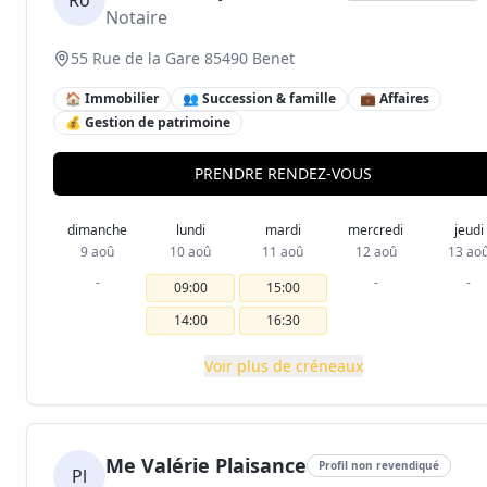
Ro
Notaire
55 Rue de la Gare 85490 Benet
🏠 Immobilier
👥 Succession & famille
💼 Affaires
💰 Gestion de patrimoine
PRENDRE RENDEZ-VOUS
dimanche
lundi
mardi
mercredi
jeudi
9 aoû
10 aoû
11 aoû
12 aoû
13 ao
-
-
-
09:00
15:00
14:00
16:30
Voir plus de créneaux
Me Valérie Plaisance
Profil non revendiqué
Pl