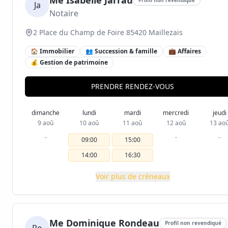
Me Isabelle Jarrau
Ja
Notaire
2 Place du Champ de Foire 85420 Maillezais
🏠 Immobilier
👥 Succession & famille
💼 Affaires
💰 Gestion de patrimoine
PRENDRE RENDEZ-VOUS
dimanche
lundi
mardi
mercredi
jeudi
9 aoû
10 aoû
11 aoû
12 aoû
13 ao
-
-
-
09:00
15:00
14:00
16:30
Voir plus de créneaux
Me Dominique Rondeau
Profil non revendiqué