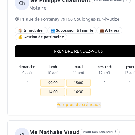
Me Philippe Chaumont
Ch
Notaire
11 Rue de Fontenay 79160 Coulonges-sur-l'Autize
🏠 Immobilier
👥 Succession & famille
💼 Affaires
💰 Gestion de patrimoine
PRENDRE RENDEZ-VOUS
dimanche
lundi
mardi
mercredi
jeudi
9 aoû
10 aoû
11 aoû
12 aoû
13 ao
-
-
-
09:00
15:00
14:00
16:30
Voir plus de créneaux
Me Nathalie Viaud
Profil non revendiqué