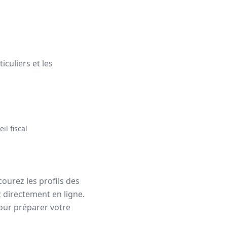
culiers et les
il fiscal
courez les profils des
z directement en ligne.
our préparer votre