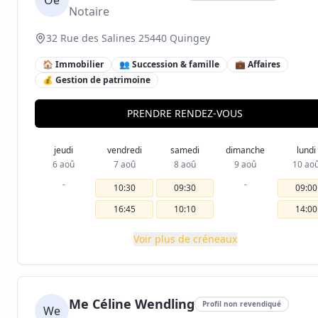
Oe
Notaire
32 Rue des Salines 25440 Quingey
🏠 Immobilier
👥 Succession & famille
💼 Affaires
💰 Gestion de patrimoine
PRENDRE RENDEZ-VOUS
jeudi
vendredi
samedi
dimanche
lundi
6 aoû
7 aoû
8 aoû
9 aoû
10 ao
-
-
10:30
09:30
09:00
16:45
10:10
14:00
Voir plus de créneaux
Me Céline Wendling
Profil non revendiqué
We