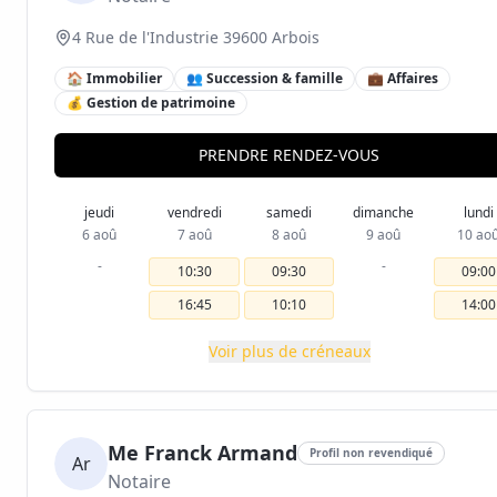
4 Rue de l'Industrie 39600 Arbois
🏠 Immobilier
👥 Succession & famille
💼 Affaires
💰 Gestion de patrimoine
PRENDRE RENDEZ-VOUS
jeudi
vendredi
samedi
dimanche
lundi
6 aoû
7 aoû
8 aoû
9 aoû
10 ao
-
-
10:30
09:30
09:00
16:45
10:10
14:00
Voir plus de créneaux
Me Franck Armand
Profil non revendiqué
Ar
Notaire