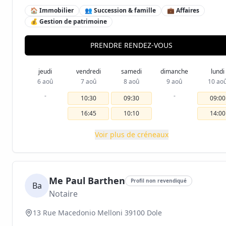
🏠 Immobilier
👥 Succession & famille
💼 Affaires
💰 Gestion de patrimoine
PRENDRE RENDEZ-VOUS
jeudi
vendredi
samedi
dimanche
lundi
6 aoû
7 aoû
8 aoû
9 aoû
10 ao
-
-
10:30
09:30
09:00
16:45
10:10
14:00
Voir plus de créneaux
Me Paul Barthen
Profil non revendiqué
Ba
Notaire
13 Rue Macedonio Melloni 39100 Dole