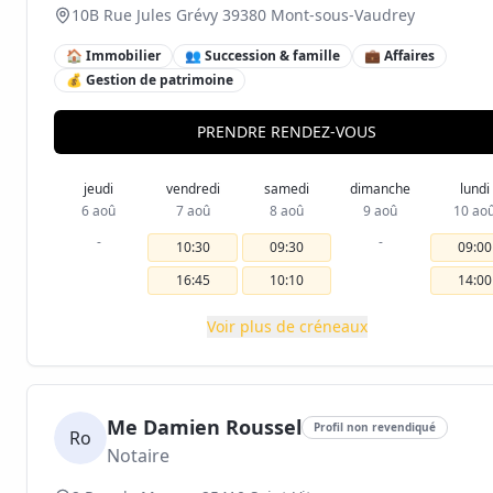
10B Rue Jules Grévy 39380 Mont-sous-Vaudrey
🏠 Immobilier
👥 Succession & famille
💼 Affaires
💰 Gestion de patrimoine
PRENDRE RENDEZ-VOUS
jeudi
vendredi
samedi
dimanche
lundi
6 aoû
7 aoû
8 aoû
9 aoû
10 ao
-
-
10:30
09:30
09:00
16:45
10:10
14:00
Voir plus de créneaux
Me Damien Roussel
Profil non revendiqué
Ro
Notaire