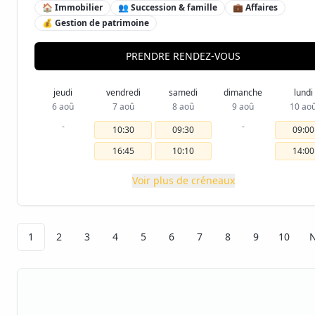
🏠 Immobilier
👥 Succession & famille
💼 Affaires
💰 Gestion de patrimoine
PRENDRE RENDEZ-VOUS
jeudi
vendredi
samedi
dimanche
lundi
6 aoû
7 aoû
8 aoû
9 aoû
10 ao
-
-
10:30
09:30
09:00
16:45
10:10
14:00
Voir plus de créneaux
1
2
3
4
5
6
7
8
9
10
N