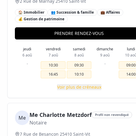
2 Rue de Marnay 25410 Saint-Vit
🏠 Immobilier
👥 Succession & famille
💼 Affaires
💰 Gestion de patrimoine
PRENDRE RENDEZ-VOUS
jeudi
vendredi
samedi
dimanche
lundi
6 aoû
7 aoû
8 aoû
9 aoû
10 ao
-
-
10:30
09:30
09:00
16:45
10:10
14:00
Voir plus de créneaux
Me Charlotte Metzdorf
Profil non revendiqué
Me
Notaire
7 Rue de Besançon 25410 Saint-Vit