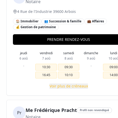
Notaire
4 Rue de l'Industrie 39600 Arbois
🏠 Immobilier
👥 Succession & famille
💼 Affaires
💰 Gestion de patrimoine
PRENDRE RENDEZ-VOUS
jeudi
vendredi
samedi
dimanche
lundi
6 aoû
7 aoû
8 aoû
9 aoû
10 ao
-
-
10:30
09:30
09:00
16:45
10:10
14:00
Voir plus de créneaux
Me Frédérique Pracht
Profil non revendiqué
Pr
Notaire