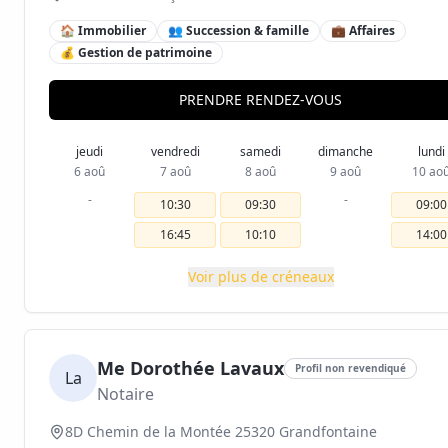
🏠 Immobilier
👥 Succession & famille
💼 Affaires
💰 Gestion de patrimoine
PRENDRE RENDEZ-VOUS
jeudi
vendredi
samedi
dimanche
lundi
6 aoû
7 aoû
8 aoû
9 aoû
10 ao
-
-
10:30
09:30
09:00
16:45
10:10
14:00
Voir plus de créneaux
Me Dorothée Lavaux
Profil non revendiqué
La
Notaire
8D Chemin de la Montée 25320 Grandfontaine