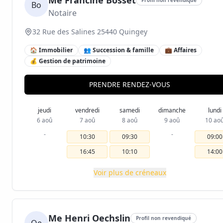
Me Francine Bosset
Bo
Notaire
32 Rue des Salines 25440 Quingey
🏠 Immobilier
👥 Succession & famille
💼 Affaires
💰 Gestion de patrimoine
PRENDRE RENDEZ-VOUS
jeudi
vendredi
samedi
dimanche
lundi
6 aoû
7 aoû
8 aoû
9 aoû
10 ao
-
-
10:30
09:30
09:00
16:45
10:10
14:00
Voir plus de créneaux
Me Henri Oechslin
Profil non revendiqué