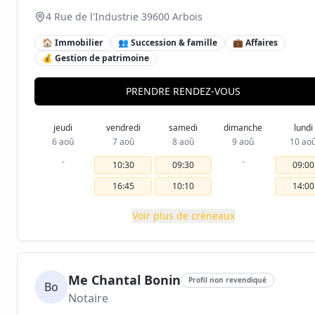
4 Rue de l'Industrie 39600 Arbois
🏠 Immobilier
👥 Succession & famille
💼 Affaires
💰 Gestion de patrimoine
PRENDRE RENDEZ-VOUS
jeudi
vendredi
samedi
dimanche
lundi
6 aoû
7 aoû
8 aoû
9 aoû
10 ao
-
-
10:30
09:30
09:00
16:45
10:10
14:00
Voir plus de créneaux
Me Chantal Bonin
Profil non revendiqué
Bo
Notaire