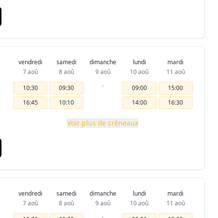
vendredi
samedi
dimanche
lundi
mardi
7 aoû
8 aoû
9 aoû
10 aoû
11 aoû
-
10:30
09:30
09:00
15:00
16:45
10:10
14:00
16:30
Voir plus de créneaux
vendredi
samedi
dimanche
lundi
mardi
7 aoû
8 aoû
9 aoû
10 aoû
11 aoû
-