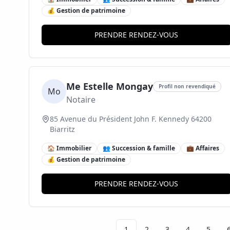
💰 Gestion de patrimoine
PRENDRE RENDEZ-VOUS
Me Estelle Mongay
Profil non revendiqué
Mo
Notaire
85 Avenue du Président John F. Kennedy 64200
Biarritz
🏠 Immobilier
👥 Succession & famille
💼 Affaires
💰 Gestion de patrimoine
PRENDRE RENDEZ-VOUS
1
2
3
4
5