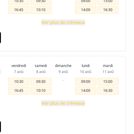
10:30
09:30
09:00
15:00
16:45
10:10
14:00
16:30
Voir plus de créneaux
vendredi
samedi
dimanche
lundi
mardi
7 aoû
8 aoû
9 aoû
10 aoû
11 aoû
-
10:30
09:30
09:00
15:00
16:45
10:10
14:00
16:30
Voir plus de créneaux