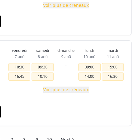
Voir plus de créneaux
vendredi
samedi
dimanche
lundi
mardi
7 aoû
8 aoû
9 aoû
10 aoû
11 aoû
-
10:30
09:30
09:00
15:00
16:45
10:10
14:00
16:30
Voir plus de créneaux
6
7
8
9
10
Next