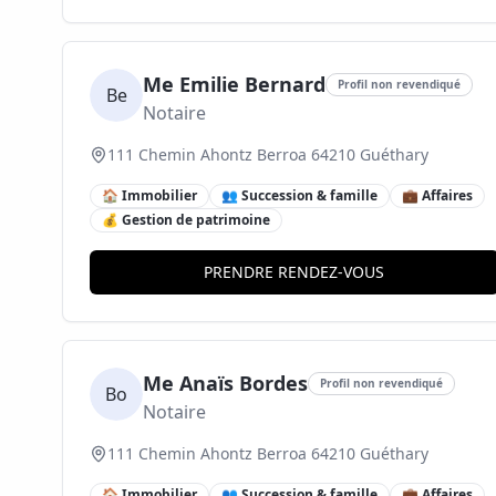
Me Emilie Bernard
Profil non revendiqué
Be
Notaire
111 Chemin Ahontz Berroa 64210 Guéthary
🏠 Immobilier
👥 Succession & famille
💼 Affaires
💰 Gestion de patrimoine
PRENDRE RENDEZ-VOUS
Me Anaïs Bordes
Profil non revendiqué
Bo
Notaire
111 Chemin Ahontz Berroa 64210 Guéthary
🏠 Immobilier
👥 Succession & famille
💼 Affaires