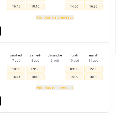
16:45
10:10
14:00
16:30
Voir plus de créneaux
vendredi
samedi
dimanche
lundi
mardi
7 aoû
8 aoû
9 aoû
10 aoû
11 aoû
-
10:30
09:30
09:00
15:00
16:45
10:10
14:00
16:30
Voir plus de créneaux