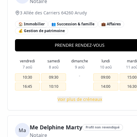
Notaire
3 Allée des Carriers 64260 Arudy
🏠 Immobilier
👥 Succession & famille
💼 Affaires
💰 Gestion de patrimoine
PRENDRE RENDEZ-VOUS
vendredi
samedi
dimanche
lundi
mardi
7 aoû
8 aoû
9 aoû
10 aoû
11 ao
-
10:30
09:30
09:00
15:00
16:45
10:10
14:00
16:30
Voir plus de créneaux
Me Delphine Marty
Profil non revendiqué
Ma
Notaire