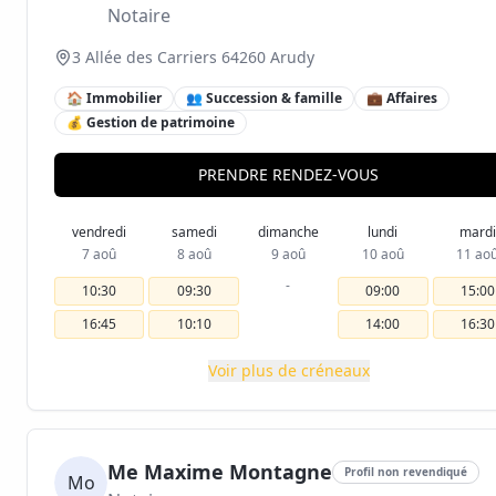
Notaire
3 Allée des Carriers 64260 Arudy
🏠 Immobilier
👥 Succession & famille
💼 Affaires
💰 Gestion de patrimoine
PRENDRE RENDEZ-VOUS
vendredi
samedi
dimanche
lundi
mardi
7 aoû
8 aoû
9 aoû
10 aoû
11 ao
-
10:30
09:30
09:00
15:00
16:45
10:10
14:00
16:30
Voir plus de créneaux
Me Maxime Montagne
Profil non revendiqué
Mo