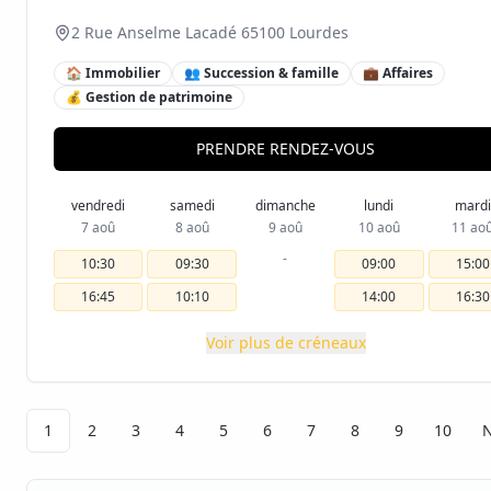
2 Rue Anselme Lacadé 65100 Lourdes
🏠 Immobilier
👥 Succession & famille
💼 Affaires
💰 Gestion de patrimoine
PRENDRE RENDEZ-VOUS
vendredi
samedi
dimanche
lundi
mardi
7 aoû
8 aoû
9 aoû
10 aoû
11 ao
-
10:30
09:30
09:00
15:00
16:45
10:10
14:00
16:30
Voir plus de créneaux
1
2
3
4
5
6
7
8
9
10
N