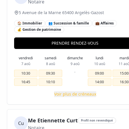
Notaire
5 Avenue de la Marne 65400 Argelès-Gazost
🏠 Immobilier
👥 Succession & famille
💼 Affaires
💰 Gestion de patrimoine
PRENDRE RENDEZ-VOUS
vendredi
samedi
dimanche
lundi
mardi
7 aoû
8 aoû
9 aoû
10 aoû
11 ao
-
10:30
09:30
09:00
15:00
16:45
10:10
14:00
16:30
Voir plus de créneaux
Me Etiennette Curt
Profil non revendiqué
Cu
Notaire