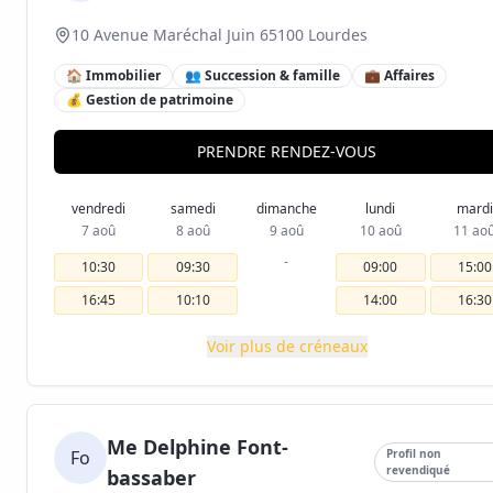
10 Avenue Maréchal Juin 65100 Lourdes
🏠 Immobilier
👥 Succession & famille
💼 Affaires
💰 Gestion de patrimoine
PRENDRE RENDEZ-VOUS
vendredi
samedi
dimanche
lundi
mardi
7 aoû
8 aoû
9 aoû
10 aoû
11 ao
-
10:30
09:30
09:00
15:00
16:45
10:10
14:00
16:30
Voir plus de créneaux
Me Delphine Font-
Fo
Profil non
revendiqué
bassaber