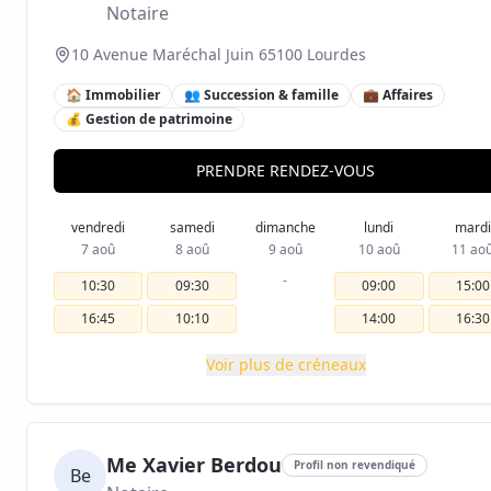
Notaire
10 Avenue Maréchal Juin 65100 Lourdes
🏠 Immobilier
👥 Succession & famille
💼 Affaires
💰 Gestion de patrimoine
PRENDRE RENDEZ-VOUS
vendredi
samedi
dimanche
lundi
mardi
7 aoû
8 aoû
9 aoû
10 aoû
11 ao
-
10:30
09:30
09:00
15:00
16:45
10:10
14:00
16:30
Voir plus de créneaux
Me Xavier Berdou
Profil non revendiqué
Be