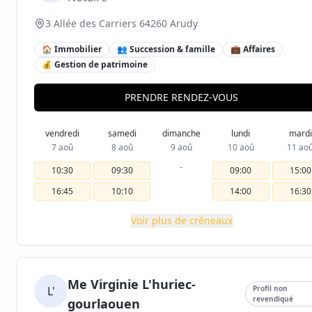
3 Allée des Carriers 64260 Arudy
🏠 Immobilier
👥 Succession & famille
💼 Affaires
💰 Gestion de patrimoine
PRENDRE RENDEZ-VOUS
vendredi
samedi
dimanche
lundi
mardi
7 aoû
8 aoû
9 aoû
10 aoû
11 ao
-
10:30
09:30
09:00
15:00
16:45
10:10
14:00
16:30
Voir plus de créneaux
Me Virginie L'huriec-
L'
Profil non
revendiqué
gourlaouen