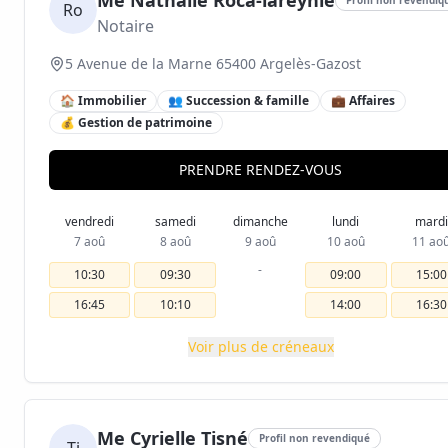
Me Nathalie Roca-lareynie
Ro
Notaire
5 Avenue de la Marne 65400 Argelès-Gazost
🏠 Immobilier
👥 Succession & famille
💼 Affaires
💰 Gestion de patrimoine
PRENDRE RENDEZ-VOUS
vendredi
samedi
dimanche
lundi
mardi
7 aoû
8 aoû
9 aoû
10 aoû
11 ao
-
10:30
09:30
09:00
15:00
16:45
10:10
14:00
16:30
Voir plus de créneaux
Me Cyrielle Tisné
Profil non revendiqué