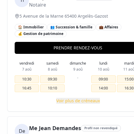
Ti
Notaire
5 Avenue de la Marne 65400 Argelès-Gazost
🏠 Immobilier
👥 Succession & famille
💼 Affaires
💰 Gestion de patrimoine
PRENDRE RENDEZ-VOUS
vendredi
samedi
dimanche
lundi
mardi
7 aoû
8 aoû
9 aoû
10 aoû
11 ao
-
10:30
09:30
09:00
15:00
16:45
10:10
14:00
16:30
Voir plus de créneaux
Me Jean Demandes
Profil non revendiqué
De