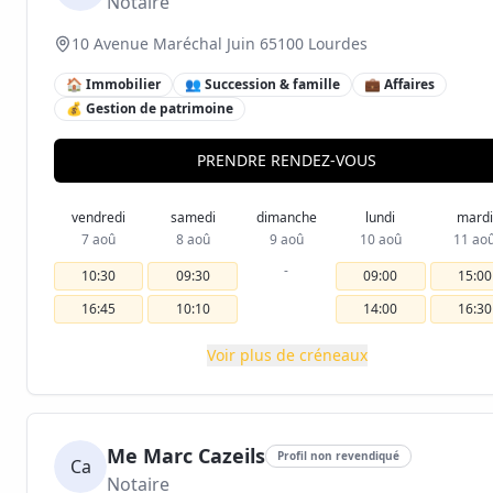
Notaire
10 Avenue Maréchal Juin 65100 Lourdes
🏠 Immobilier
👥 Succession & famille
💼 Affaires
💰 Gestion de patrimoine
PRENDRE RENDEZ-VOUS
vendredi
samedi
dimanche
lundi
mardi
7 aoû
8 aoû
9 aoû
10 aoû
11 ao
-
10:30
09:30
09:00
15:00
16:45
10:10
14:00
16:30
Voir plus de créneaux
Me Marc Cazeils
Profil non revendiqué
Ca
Notaire